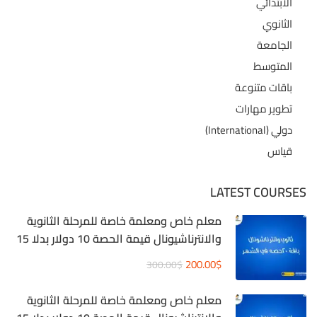
الابتدائي
الثانوي
الجامعة
المتوسط
باقات متنوعة
تطوير مهارات
دولي (International)
قياس
LATEST COURSES
معلم خاص ومعلمة خاصة للمرحلة الثانوية
والانترناشيونال قيمة الحصة 10 دولار بدلا 15
دولار
200.00$
300.00$
معلم خاص ومعلمة خاصة للمرحلة الثانوية