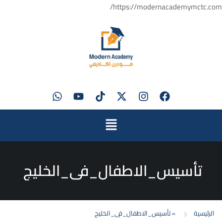
https://modernacademymctc.com/
تأسيس_الاطفال_فى_الخليج
الرئيسية
»
تأسيس_الاطفال_فى_الخليج