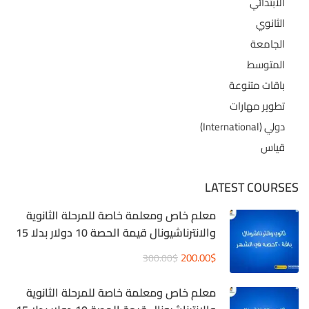
الابتدائي
الثانوي
الجامعة
المتوسط
باقات متنوعة
تطوير مهارات
دولي (International)
قياس
LATEST COURSES
معلم خاص ومعلمة خاصة للمرحلة الثانوية
والانترناشيونال قيمة الحصة 10 دولار بدلا 15
دولار
200.00$
300.00$
معلم خاص ومعلمة خاصة للمرحلة الثانوية