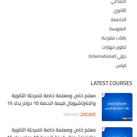
الابتدائي
الثانوي
الجامعة
المتوسط
باقات متنوعة
تطوير مهارات
دولي (International)
قياس
LATEST COURSES
معلم خاص ومعلمة خاصة للمرحلة الثانوية
والانترناشيونال قيمة الحصة 10 دولار بدلا 15
دولار
200.00$
300.00$
معلم خاص ومعلمة خاصة للمرحلة الثانوية