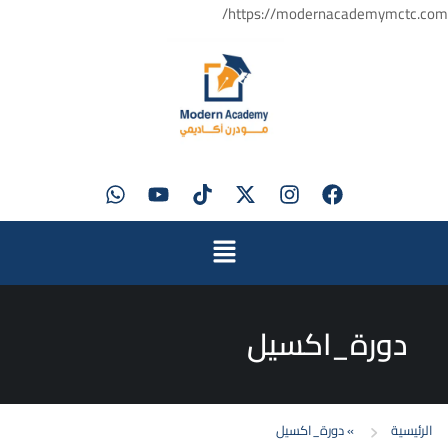
https://modernacademymctc.com/
دورة_اكسيل
الرئيسية
»
دورة_اكسيل