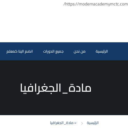
https://modernacademymctc.com/
الرئيسية
من نحن
جميع الدورات
انضم الينا كمعلم
مادة_الجغرافيا
الرئيسية
»
مادة_الجغرافيا