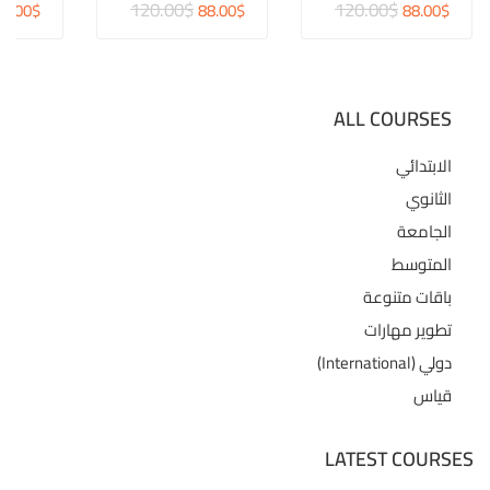
120.00$
120.00$
دولار
15دولار
88.00$
88.00$
88.00$
ALL COURSES
الابتدائي
الثانوي
الجامعة
المتوسط
باقات متنوعة
تطوير مهارات
دولي (International)
قياس
LATEST COURSES