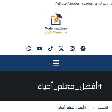
https://modernacademymctc.com/
#أفضل_معلم_أحياء
الرئيسية
»
#أفضل_معلم_أحياء