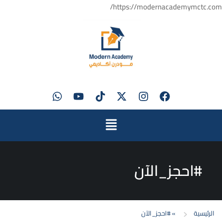
https://modernacademymctc.com/
#احجز_الآن
الرئيسية
»
#احجز_الآن