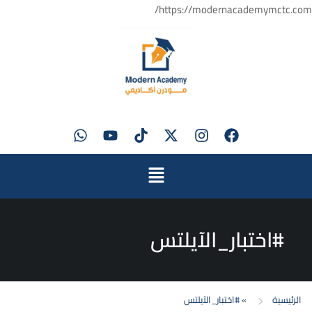
https://modernacademymctc.com/
#اختبار_الآيلتس
الرئيسية
»
#اختبار_الآيلتس