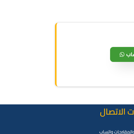
اب
 الاتصال
لمقترحات واتساب