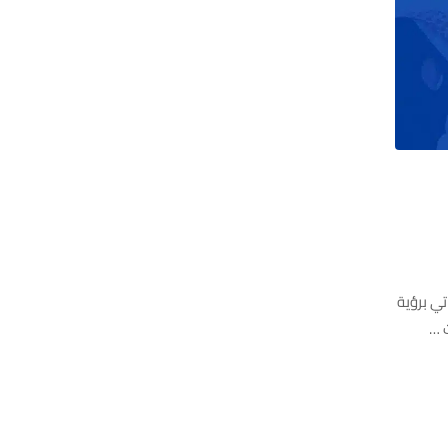
تي برؤية
ت …