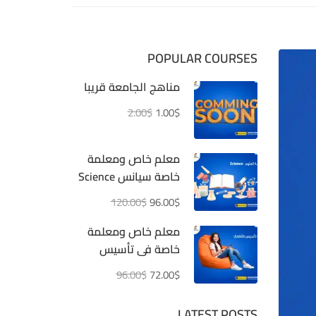
POPULAR COURSES
مناهج الجامعة قريبا
2.00$
1.00$
معلم خاص ومعلمة
خاصة سيانس Science
قيمة الحصة 12دولار
120.00$
96.00$
بدلا 15دولار
معلم خاص ومعلمة
خاصة فى تأسيس
الأطفال قيمة الحصة
96.00$
72.00$
9 دولار بدلا 12دولار
LATEST POSTS