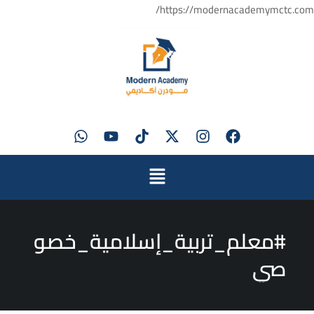
https://modernacademymctc.com/
#معلم_تربية_إسلامية_خصو
صي