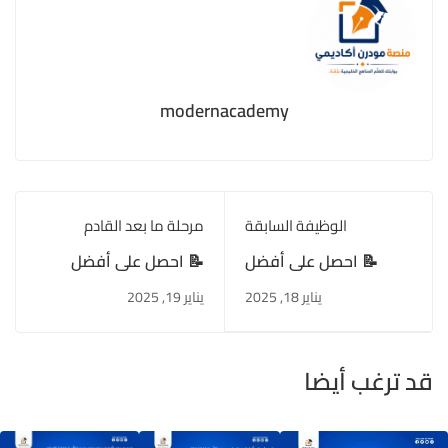
modernacademy
الوظيفة السابقة
مرحلة ما بعد القادم
📝 احصل على أفضل
📝 احصل على أفضل
معلم خصوصي لمادة
معلم خاص لمادة التربية
يناير 18, 2025
يناير 19, 2025
الاجتماعيات للمرحلة
الإسلامية للمرحلة
الابتدائية مع مودرن
المتوسطة مع مودرن
أكاديمي
أكاديمي
قد ترغب أيضا