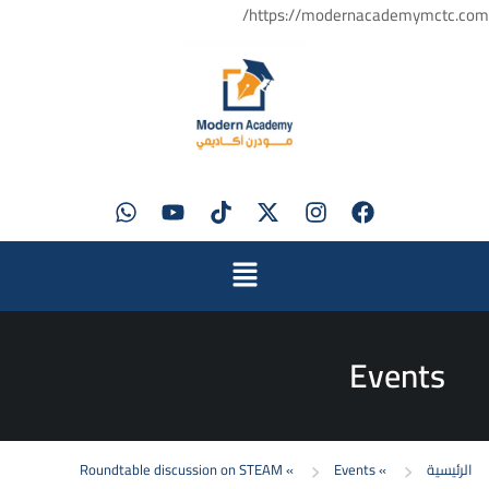
https://modernacademymctc.com/
Events
الرئيسية
»
Events
»
Roundtable discussion on STEAM